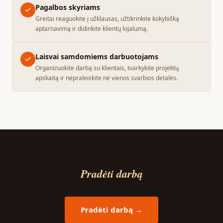
Pagalbos skyriams
Greitai reaguokite į užklausas, užtikrinkite kokybišką
aptarnavimą ir didinkite klientų lojalumą.
Laisvai samdomiems darbuotojams
Organizuokite darbą su klientais, tvarkykite projektų
apskaitą ir nepraleiskite nė vienos svarbios detalės.
Pradėti darbą
Pradėti darbą →