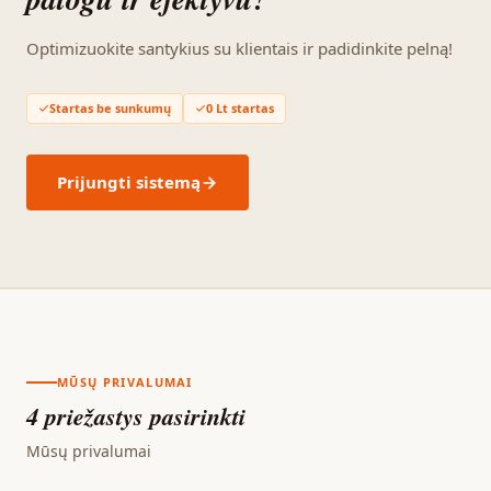
Optimizuokite santykius su klientais ir padidinkite pelną!
Startas be sunkumų
0 Lt startas
Prijungti sistemą
MŪSŲ PRIVALUMAI
4 priežastys pasirinkti
Mūsų privalumai