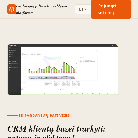
Pardavimų piltuvėlio valdymo
Prijungti
LT
platforma
sistemą
BE PARDAVIMŲ PATIRTIES
CRM klientų bazei tvarkyti:
patogu ir efektyvu!