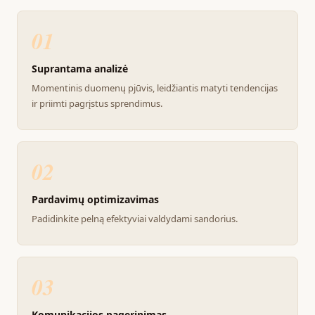
01
Suprantama analizė
Momentinis duomenų pjūvis, leidžiantis matyti tendencijas
ir priimti pagrįstus sprendimus.
02
Pardavimų optimizavimas
Padidinkite pelną efektyviai valdydami sandorius.
03
Komunikacijos pagerinimas