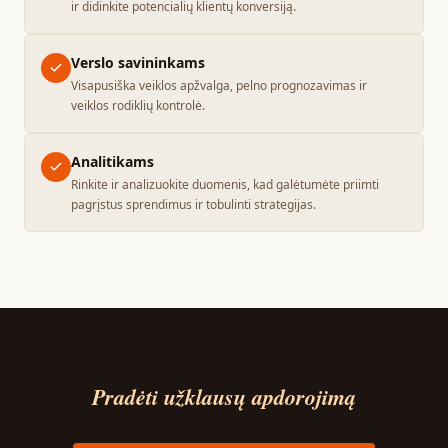
ir didinkite potencialių klientų konversiją.
Verslo savininkams
Visapusiška veiklos apžvalga, pelno prognozavimas ir
veiklos rodiklių kontrolė.
Analitikams
Rinkite ir analizuokite duomenis, kad galėtumėte priimti
pagrįstus sprendimus ir tobulinti strategijas.
Pradėti užklausų apdorojimą