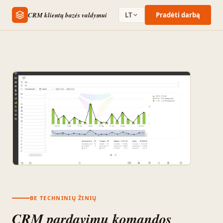
CRM klientų bazės valdymui
LT
Pradėti darbą
BE TECHNINIŲ ŽINIŲ
CRM pardavimų komandos