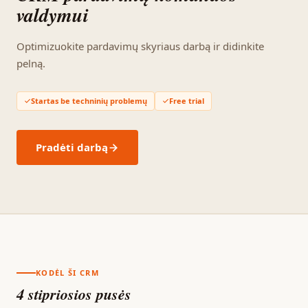
valdymui
Optimizuokite pardavimų skyriaus darbą ir didinkite
pelną.
Startas be techninių problemų
Free trial
Pradėti darbą
KODĖL ŠI CRM
4 stipriosios pusės