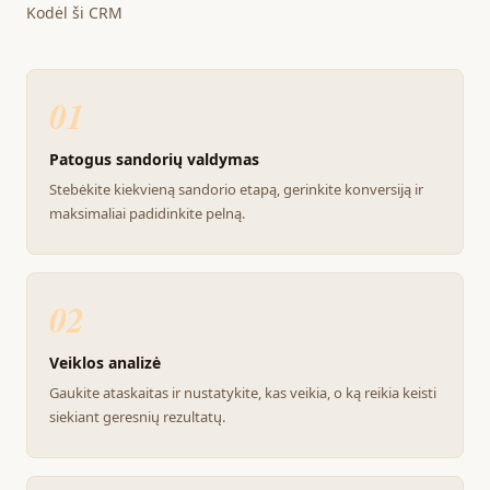
Kodėl ši CRM
01
Patogus sandorių valdymas
Stebėkite kiekvieną sandorio etapą, gerinkite konversiją ir
maksimaliai padidinkite pelną.
02
Veiklos analizė
Gaukite ataskaitas ir nustatykite, kas veikia, o ką reikia keisti
siekiant geresnių rezultatų.