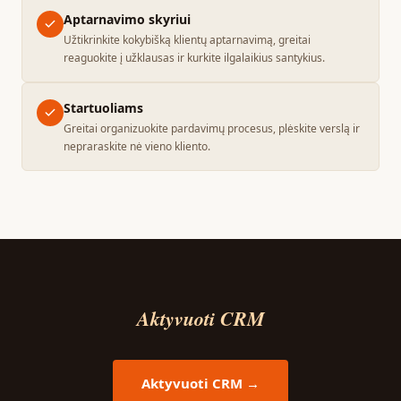
Aptarnavimo skyriui
Užtikrinkite kokybišką klientų aptarnavimą, greitai
reaguokite į užklausas ir kurkite ilgalaikius santykius.
Startuoliams
Greitai organizuokite pardavimų procesus, plėskite verslą ir
nepraraskite nė vieno kliento.
Aktyvuoti CRM
Aktyvuoti CRM →