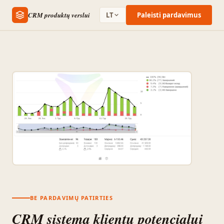
CRM produktų verslui
LT
Paleisti pardavimus
BE PARDAVIMŲ PATIRTIES
CRM sistema klientų potencialui