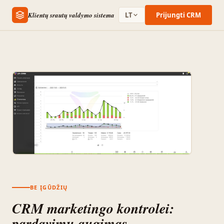
Klientų srautų valdymo sistema
LT
Prijungti CRM
BE ĮGŪDŽIŲ
CRM marketingo kontrolei:
pardavimų augimas