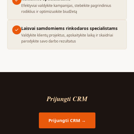
Efektyviai valdykite kampanijas, stebėkite pagrindinius
rodiklius ir optimizuokite biudžetą
Laisvai samdomiems rinkodaros specialistams
Valdykite klientų projektus, apskaitykite laiką ir skaidriai
parodykite savo darbo rezultatus
Prijungti CRM
Prijungti CRM →