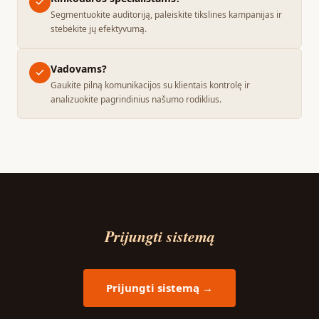
Segmentuokite auditoriją, paleiskite tikslines kampanijas ir
stebėkite jų efektyvumą.
Vadovams?
Gaukite pilną komunikacijos su klientais kontrolę ir
analizuokite pagrindinius našumo rodiklius.
Prijungti sistemą
Prijungti sistemą →